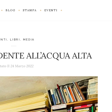
BLOG
STAMPA
EVENTI
ENTI
,
LIBRI
,
MEDIA
IDENTE ALL’ACQUA ALTA
tato Il
24 Marzo 2022