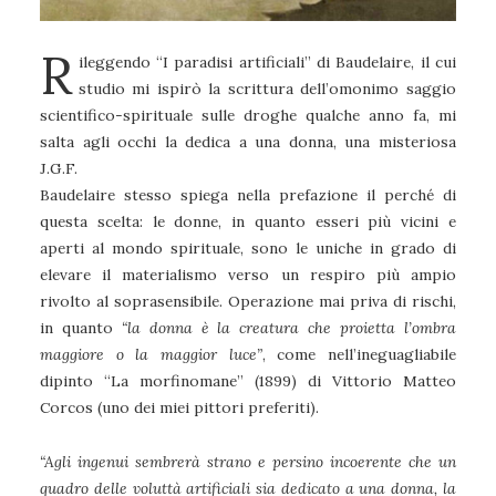
R
ileggendo “I paradisi artificiali” di Baudelaire, il cui
studio mi ispirò la scrittura dell’omonimo saggio
scientifico-spirituale sulle droghe qualche anno fa, mi
salta agli occhi la dedica a una donna, una misteriosa
J.G.F.
Baudelaire stesso spiega nella prefazione il perché di
questa scelta: le donne, in quanto esseri più vicini e
aperti al mondo spirituale, sono le uniche in grado di
elevare il materialismo verso un respiro più ampio
rivolto al soprasensibile. Operazione mai priva di rischi,
in quanto
“la donna è la creatura che proietta l’ombra
maggiore o la maggior luce”
, come nell’ineguagliabile
dipinto “La morfinomane” (1899) di Vittorio Matteo
Corcos (uno dei miei pittori preferiti).
“Agli ingenui sembrerà strano e persino incoerente che un
quadro delle voluttà artificiali sia dedicato a una donna, la