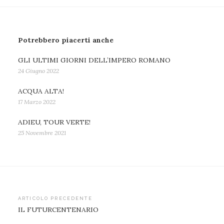
Potrebbero piacerti anche
GLI ULTIMI GIORNI DELL’IMPERO ROMANO
24 Giugno 2022
ACQUA ALTA!
17 Marzo 2022
ADIEU, TOUR VERTE!
25 Novembre 2021
Navigazione
ARTICOLO PRECEDENTE
IL FUTURCENTENARIO
articoli