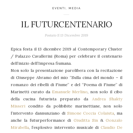
EVENTI
,
MEDIA
IL FUTURCENTENARIO
Postato Il
13 Dicembre 2019
Epica festa il 13 dicembre 2019 al Contemporary Cluster
/ Palazzo Cavallerini (Roma) per celebrare il centenario
dell’inizio dell’Impresa fiumana.
Non solo la presentazione parolibera con la recitazione
di Giuseppe Abramo del mio “Sulla cima del mondo – il
romanzo dei ribelli di Fiume” e del “Poema di Fiume” di
Marinetti curato da
Emanuele Merlino
, non solo il cibo
della cucina futurista preparato da
Andrea Shakty
Misseri
condito da polibibite marinettiane, non solo
l’intervento dannunziano di
Simone Coccia Colaiuta
, ma
anche la futurperformance di
Giuditta Sin
&
Gonzalo
Mirabella
, l’esplosivo intervento musicale di
Claudio De