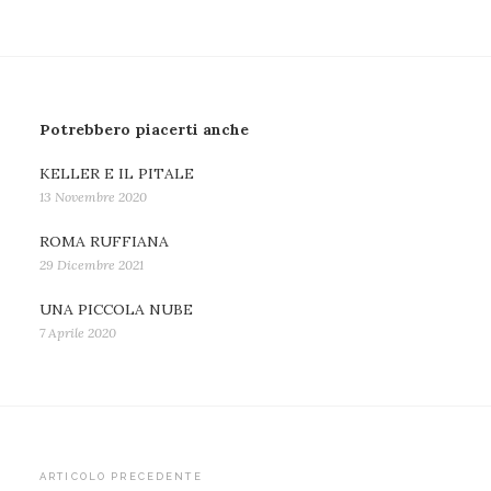
Potrebbero piacerti anche
KELLER E IL PITALE
13 Novembre 2020
ROMA RUFFIANA
29 Dicembre 2021
UNA PICCOLA NUBE
7 Aprile 2020
Navigazione
ARTICOLO PRECEDENTE